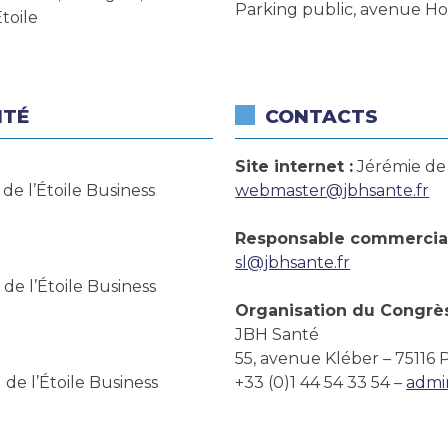
Parking public, avenue Ho
toile
ITÉ
CONTACTS
Site internet :
Jérémie de 
 de l’Étoile Business
webmaster@jbhsante.fr
Responsable commercial
sl@jbhsante.fr
 de l’Étoile Business
Organisation du Congrè
JBH Santé
55, avenue Kléber – 75116 P
 de l’Étoile Business
+33 (0)1 44 54 33 54 –
admi