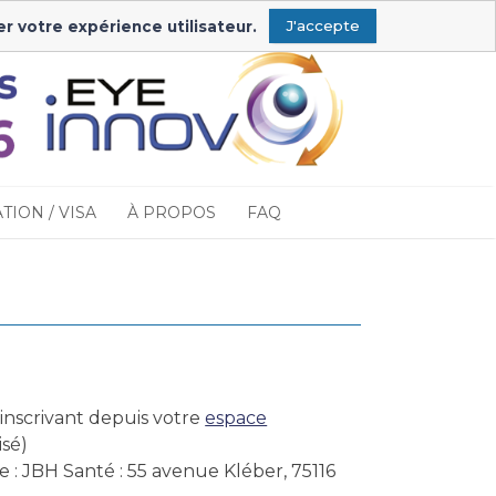
ription & connexion
Connexion exposants
er votre expérience utilisateur.
J'accepte
TION / VISA
À PROPOS
FAQ
 inscrivant depuis votre
espace
sé)
e : JBH Santé : 55 avenue Kléber, 75116