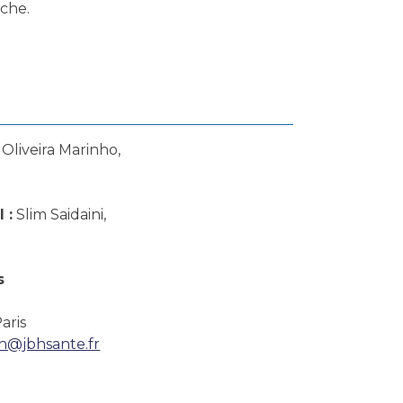
che.
Oliveira Marinho,
 :
Slim Saidaini,
s
aris
n@jbhsante.fr